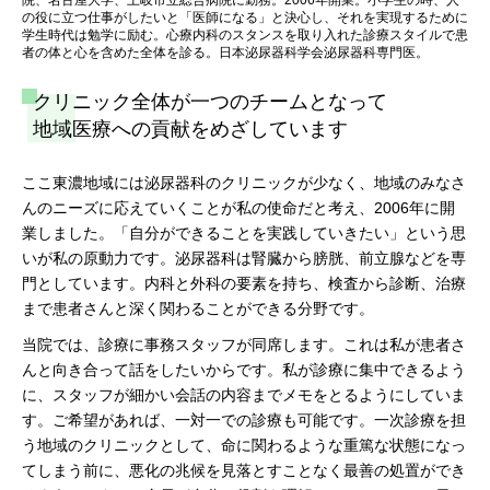
の役に立つ仕事がしたいと「医師になる」と決心し、それを実現するために
学生時代は勉学に励む。心療内科のスタンスを取り入れた診療スタイルで患
者の体と心を含めた全体を診る。日本泌尿器科学会泌尿器科専門医。
クリニック全体が一つのチームとなって
地域医療への貢献をめざしています
ここ東濃地域には泌尿器科のクリニックが少なく、地域のみなさ
んのニーズに応えていくことが私の使命だと考え、2006年に開
業しました。「自分ができることを実践していきたい」という思
いが私の原動力です。泌尿器科は腎臓から膀胱、前立腺などを専
門としています。内科と外科の要素を持ち、検査から診断、治療
まで患者さんと深く関わることができる分野です。
当院では、診療に事務スタッフが同席します。これは私が患者さ
んと向き合って話をしたいからです。私が診療に集中できるよう
に、スタッフが細かい会話の内容までメモをとるようにしていま
す。ご希望があれば、一対一での診療も可能です。一次診療を担
う地域のクリニックとして、命に関わるような重篤な状態になっ
てしまう前に、悪化の兆候を見落とすことなく最善の処置ができ